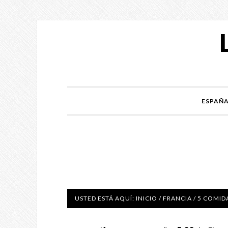
ESPAÑ
USTED ESTÁ AQUÍ:
INICIO
/
FRANCIA
/
5 COMIDA