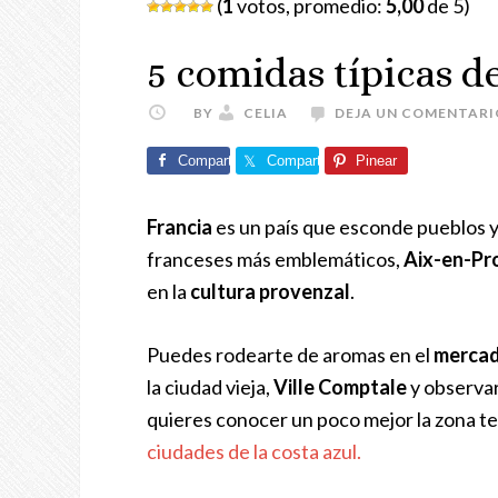
(
1
votos, promedio:
5,00
de 5)
5 comidas típicas 
BY
CELIA
DEJA UN COMENTARI
Comparte
Comparte
Pinear
Francia
es un país que esconde pueblos y 
franceses más emblemáticos,
Aix-en-Pr
en la
cultura provenzal
.
Puedes rodearte de aromas en el
merca
la ciudad vieja,
Ville Comptale
y observar
quieres conocer un poco mejor la zona 
ciudades de la costa azul.