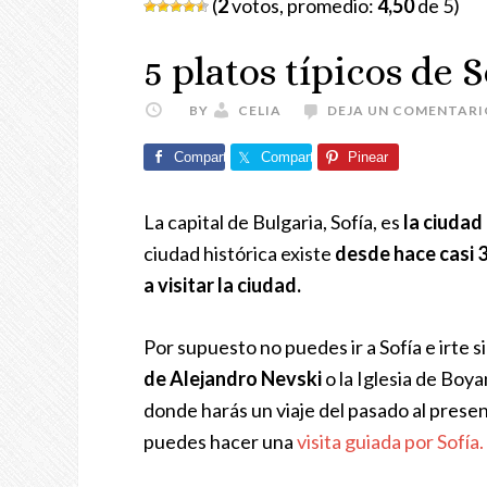
(
2
votos, promedio:
4,50
de 5)
5 platos típicos de S
BY
CELIA
DEJA UN COMENTARI
Comparte
Comparte
Pinear
La capital de Bulgaria, Sofía, es
la ciudad
ciudad histórica existe
desde hace casi 
a visitar la ciudad.
Por supuesto no puedes ir a Sofía e irte s
de Alejandro Nevski
o la Iglesia de Boy
donde harás un viaje del pasado al presen
puedes hacer una
visita guiada por Sofía.