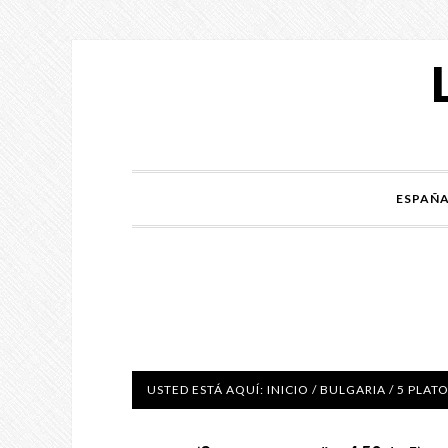
ESPAÑ
USTED ESTÁ AQUÍ:
INICIO
/
BULGARIA
/
5 PLATO