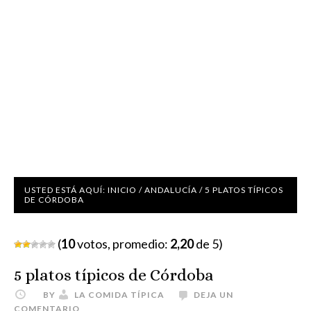
USTED ESTÁ AQUÍ:
INICIO
/
ANDALUCÍA
/
5 PLATOS TÍPICOS
DE CÓRDOBA
(
10
votos, promedio:
2,20
de 5)
5 platos típicos de Córdoba
BY
LA COMIDA TÍPICA
DEJA UN
COMENTARIO