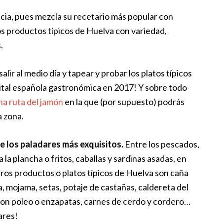
cia, pues mezcla su recetario más popular con
tos productos típicos de Huelva con variedad,
.
ir al medio día y tapear y probar los platos típicos
pital española gastronómica en 2017! Y sobre todo
na ruta del jamón
en la que (por supuesto) podrás
a zona.
 de los paladares más exquisitos.
Entre los pescados,
la plancha o fritos, caballas y sardinas asadas, en
Otros productos o platos típicos de Huelva son caña
ia, mojama, setas, potaje de castañas, caldereta del
con poleo o enzapatas, carnes de cerdo y cordero…
ares!