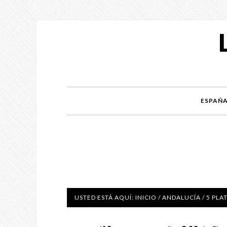
ESPAÑ
USTED ESTÁ AQUÍ:
INICIO
/
ANDALUCÍA
/
5 PLAT