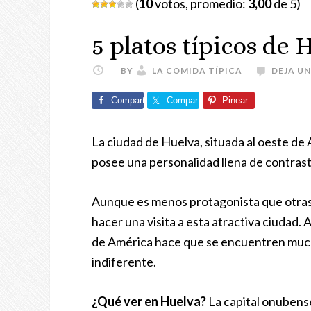
(
10
votos, promedio:
3,00
de 5)
5 platos típicos de 
BY
LA COMIDA TÍPICA
DEJA U
Comparte
Comparte
Pinear
La ciudad de Huelva, situada al oeste de
posee una personalidad llena de contrast
Aunque es menos protagonista que otras 
hacer una visita a esta atractiva ciudad.
de América hace que se encuentren much
indiferente.
¿Qué ver en Huelva?
La capital onubense