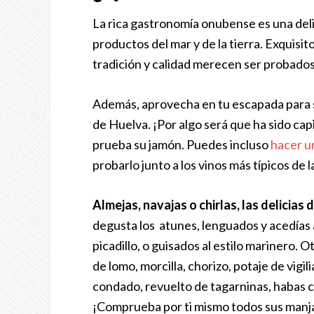
La rica gastronomía onubense es una deli
productos del mar y de la tierra. Exquisi
tradición y calidad merecen ser probados
Además, aprovecha en tu escapada para sal
de Huelva. ¡Por algo será que ha sido ca
prueba su jamón. Puedes incluso
hacer u
probarlo junto a los vinos más típicos de l
Almejas, navajas o chirlas, las delicias
degusta los atunes, lenguados y acedías a 
picadillo, o guisados al estilo marinero. 
de lomo, morcilla, chorizo, potaje de vigil
condado, revuelto de tagarninas, habas 
¡Comprueba por ti mismo todos sus manj