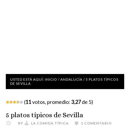
USTED ESTÁ AQUÍ:
INICIO
/
ANDALUCÍA
/
5 PLATOS TÍPICOS
DE SEVILLA
(
11
votos, promedio:
3,27
de 5)
5 platos típicos de Sevilla
BY
LA COMIDA TÍPICA
1 COMENTARIO